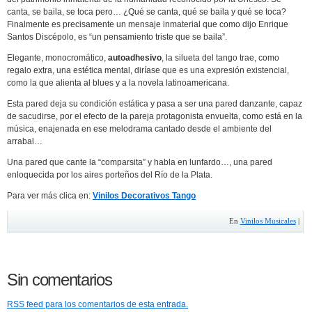
canta, se baila, se toca pero… ¿Qué se canta, qué se baila y qué se toca?
Finalmente es precisamente un mensaje inmaterial que como dijo Enrique
Santos Discépolo, es “un pensamiento triste que se baila”.
Elegante, monocromático,
autoadhesivo
, la silueta del tango trae, como
regalo extra, una estética mental, diríase que es una expresión existencial,
como la que alienta al blues y a la novela latinoamericana.
Esta pared deja su condición estática y pasa a ser una pared danzante, capaz
de sacudirse, por el efecto de la pareja protagonista envuelta, como está en la
música, enajenada en ese melodrama cantado desde el ambiente del
arrabal…
Una pared que cante la “comparsita” y habla en lunfardo…, una pared
enloquecida por los aires porteños del Río de la Plata.
Para ver más clica en:
Vinilos Decorativos Tango
En
Vinilos Musicales
|
Sin comentarios
RSS
feed para los comentarios de esta entrada.