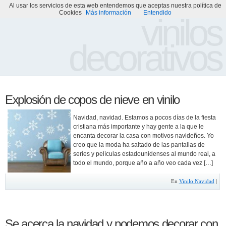
Al usar los servicios de esta web entendemos que aceptas nuestra política de
Portada
Acerca de
Galería de Vinilos Decorativos
Cookies
Más información
Entendido
vinilos
decorativos
Explosión de copos de nieve en vinilo
Navidad, navidad. Estamos a pocos días de la fiesta
cristiana más importante y hay gente a la que le
encanta decorar la casa con motivos navideños. Yo
creo que la moda ha saltado de las pantallas de
series y películas estadounidenses al mundo real, a
todo el mundo, porque año a año veo cada vez […]
En
Vinilo Navidad
|
Se acerca la navidad y podemos decorar con