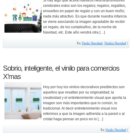
Si hay algo que activa nuestros neurotransmisores
cerebrales estos son los regalos; regalos, regalitos,
envueltos en papel de regalo y con un buen moño;
nada más atractivo. Es que durante nuestra infancia
se viene asociando la imagen agradable de recibir
un regalo, de los cumpleaños, de la noche de
Navidad, etc. Este año vendrá otra […]
En
Vinilo Navidad
,
Vinilos Navidad
|
Sobrio, inteligente, el vinilo para comercios
X’mas
Hoy por hoy los vinilos decorativos predilectos son
aquellos que resaltan por su originalidad; la
creatividad y el entretenimiento visual que aporta la
imagen son más importantes que lo común, lo
tradicional. Al decir entretenimiento visual nos
referimos a que la imagen adherida a la pared o al
cristal haga pensar un poco en lo […]
En
Vinilo Navidad
|