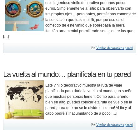
este ingenioso vinilo decorativo por unos pocos
euros. Simplemente ve al sitio para observarlo con
tus propios ojos… pero antes, permítenos comentarte
la sensación que trasmite. Sí, porque ese es el
cometido de este vinilo que sobrepasa la mera
función ornamental permitiendo sentir, entre los que
[…]
En
Vinilos decorativos pared
|
La vuelta al mundo… planifícala en tu pared
Este vinilo decorativo muestra la ruta de viaje
planificada para darle la vuelta al mundo, un sueño
que muchas personas tienen. Como para tenerlo
bien en alto, puedes colocar eta ruta de vuelo en la
pared ¡para que no se te olvide el sueño! Al fin y al
cabo podréis ir acumulando de a poco […]
En
Vinilos decorativos pared
|