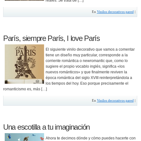
reales. Se trata de […]
En
Vinilos decorativos pared
|
París, siempre París, I love París
El siguiente vinilo decorativo que vamos a comentar
tiene un diseño muy particular, corresponde a la
corriente romántica o newromantic que, como lo
sugiere el propio vocablo inglés, significa «los
nuevos románticos» y que finalmente reviven la
época romántica del siglo XVIII reinterpretándola a
los tiempos del hoy. Eso porque precisamente el
romanticismo es, más […]
En
Vinilos decorativos pared
|
Una escotilla a tu imaginación
Ahora te decimos dónde y cómo puedes hacerte con