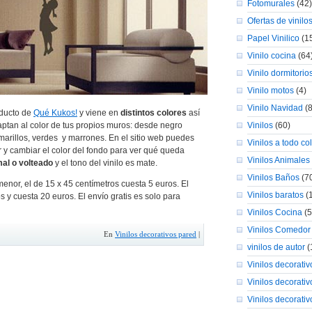
Fotomurales
(42)
Ofertas de vinilo
Papel Vinilico
(1
Vinilo cocina
(64
Vinilo dormitorio
Vinilo motos
(4)
Vinilo Navidad
(8
oducto de
Qué Kukos!
y viene en
distintos colores
así
ptan al color de tus propios muros: desde negro
Vinilos
(60)
amarillos, verdes y marrones. En el sitio web puedes
Vinilos a todo co
or y cambiar el color del fondo para ver qué queda
Vinilos Animales
al o volteado
y el tono del vinilo es mate.
Vinilos Baños
(7
menor, el de 15 x 45 centímetros cuesta 5 euros. El
Vinilos baratos
(
 y cuesta 20 euros. El envío gratis es solo para
Vinilos Cocina
(5
Vinilos Comedor
En
Vinilos decorativos pared
|
vinilos de autor
(
Vinilos decorativo
Vinilos decorativ
Vinilos decorati