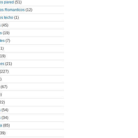
vos pared
(51)
vos Romanticos
(12)
os techo
(1)
s
(45)
os
(19)
tes
(7)
1)
19)
les
(21)
(227)
)
(67)
)
22)
s
(54)
s
(34)
za
(85)
39)