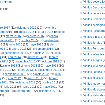
Vinilos decorati
a entrada.
Vinilos Decorati
is time.
Vinilos decorativ
Vinilos Divertido
Vinilos ecologic
ro 2017
(11)
diciembre 2016
(10)
noviembre
Vinilos Escapara
mbre 2016
(10)
agosto 2016
(11)
julio 2016
(9)
junio
(12)
marzo 2016
(14)
febrero 2016
(12)
enero
Vinilos Etnicos
(3
embre 2015
(16)
octubre 2015
(17)
septiembre
Vinilos florales
(1
15
(23)
junio 2015
(24)
mayo 2015
(19)
abril
Vinilos Funciona
2015
(24)
enero 2015
(28)
diciembre 2014
(22)
25)
septiembre 2014
(27)
agosto 2014
(26)
julio
Vinilos Infantiles
4
(31)
abril 2014
(30)
marzo 2014
(30)
febrero
Vinilos Juegos
(7
e 2013
(27)
noviembre 2013
(30)
octubre 2013
(31)
31)
julio 2013
(31)
junio 2013
(30)
mayo 2013
(30)
Vinilos Juveniles
rero 2013
(28)
enero 2013
(31)
diciembre 2012
(31)
Vinilos Letras
(16
31)
septiembre 2012
(29)
agosto 2012
(28)
julio
Vinilos Misticos
(
2
(53)
abril 2012
(50)
marzo 2012
(50)
febrero
e 2011
(48)
noviembre 2011
(50)
octubre 2011
(69)
Vinilos moderno
58)
julio 2011
(67)
junio 2011
(70)
mayo 2011
(71)
Vinilos Musicale
ero 2011
(58)
enero 2011
(72)
diciembre 2010
(79)
19)
Vinilos Naturale
Vinilos Navidad
(