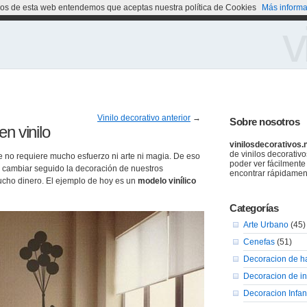
cios de esta web entendemos que aceptas nuestra política de Cookies
Más informa
v
Vinilo decorativo anterior
→
Sobre nosotros
n vinilo
vinilosdecorativos.
de vinilos decorativ
e no requiere mucho esfuerzo ni arte ni magia. De eso
poder ver fácilmente
r cambiar seguido la decoración de nuestros
encontrar rápidamen
cho dinero. El ejemplo de hoy es un
modelo vinílico
Categorías
Arte Urbano
(45)
Cenefas
(51)
Decoracion de h
Decoracion de in
Decoracion Infant