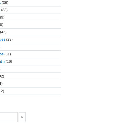
s
(36)
s
(88)
(9)
8)
(43)
ales
(23)
)
cos
(61)
tin
(16)
)
02)
1)
12)