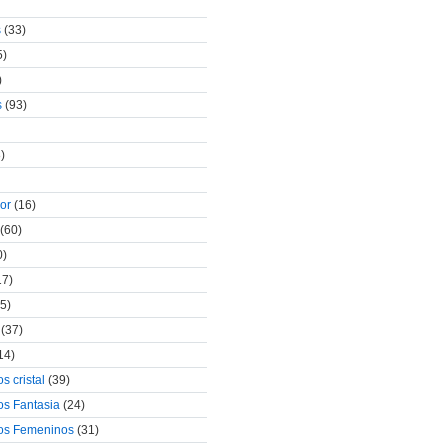
s
(33)
5)
)
s
(93)
)
lor
(16)
(60)
0)
17)
5)
(37)
14)
s cristal
(39)
os Fantasia
(24)
vos Femeninos
(31)