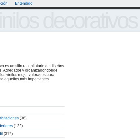
ción
Entendido
Portada
Acerca de
Galería de Vinilos Decorativos
inilos decorativos
net
es un sitio recopilatorio de diseños
os. Agregador y organizador donde
 los vinilos mejor valorados para
te aquellos más impactantes.
abitaciones
(38)
teriores
(122)
il
(312)