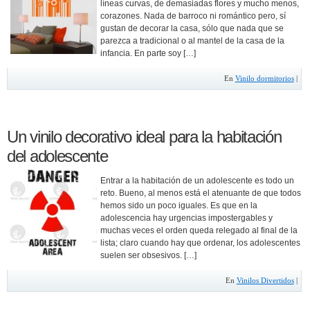
líneas curvas, de demasiadas flores y mucho menos,
corazones. Nada de barroco ni romántico pero, sí
gustan de decorar la casa, sólo que nada que se
parezca a tradicional o al mantel de la casa de la
infancia. En parte soy […]
En
Vinilo dormitorios
|
Un vinilo decorativo ideal para la habitación
del adolescente
Entrar a la habitación de un adolescente es todo un
reto. Bueno, al menos está el atenuante de que todos
hemos sido un poco iguales. Es que en la
adolescencia hay urgencias impostergables y
muchas veces el orden queda relegado al final de la
lista; claro cuando hay que ordenar, los adolescentes
suelen ser obsesivos. […]
En
Vinilos Divertidos
|