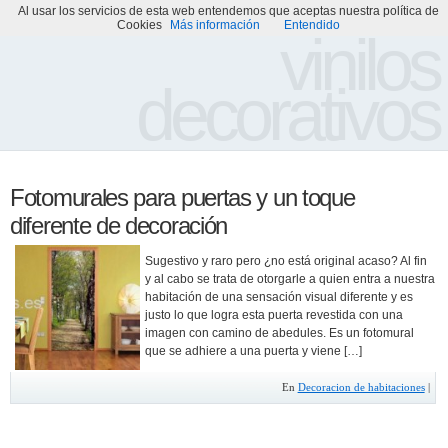
Al usar los servicios de esta web entendemos que aceptas nuestra política de
Portada
Acerca de
Galería de Vinilos Decorativos
Cookies
Más información
Entendido
vinilos
decorativos
Fotomurales para puertas y un toque
diferente de decoración
Sugestivo y raro pero ¿no está original acaso? Al fin
y al cabo se trata de otorgarle a quien entra a nuestra
habitación de una sensación visual diferente y es
justo lo que logra esta puerta revestida con una
imagen con camino de abedules. Es un fotomural
que se adhiere a una puerta y viene […]
En
Decoracion de habitaciones
|