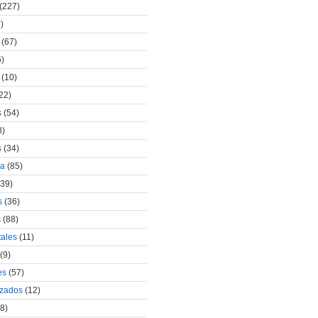
(227)
)
(67)
)
(10)
22)
s
(54)
8)
s
(34)
za
(85)
39)
s
(36)
s
(88)
tales
(11)
(9)
es
(57)
izados
(12)
8)