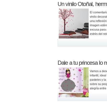
Un vinilo Otoñal, her
El comentari
vinilo decora
una reflexión
imagen edéni
excusa para 
estrés del rel
Dale a tu princesa lo 
Vamos a desc
infantil, ide
pasteles y la
sobre su peq
alegría entr