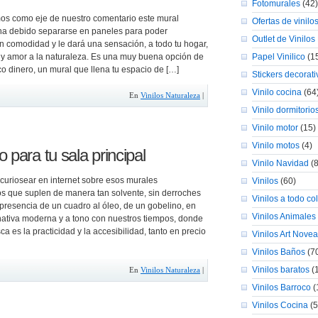
Fotomurales
(42)
s como eje de nuestro comentario este mural
Ofertas de vinilo
ha debido separarse en paneles para poder
Outlet de Vinilos
n comodidad y le dará una sensación, a todo tu hogar,
 y amor a la naturaleza. Es una muy buena opción de
Papel Vinilico
(1
co dinero, un mural que llena tu espacio de […]
Stickers decorati
Vinilo cocina
(64
En
Vinilos Naturaleza
|
Vinilo dormitorio
Vinilo motor
(15)
Vinilo motos
(4)
 para tu sala principal
Vinilo Navidad
(8
 curiosear en internet sobre esos murales
Vinilos
(60)
s que suplen de manera tan solvente, sin derroches
Vinilos a todo co
 presencia de un cuadro al óleo, de un gobelino, en
Vinilos Animales
rnativa moderna y a tono con nuestros tiempos, donde
ca es la practicidad y la accesibilidad, tanto en precio
Vinilos Art Nove
Vinilos Baños
(7
Vinilos baratos
(
En
Vinilos Naturaleza
|
Vinilos Barroco
(
Vinilos Cocina
(5