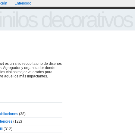
ción
Entendido
Portada
Acerca de
Galería de Vinilos Decorativos
inilos decorativos
net
es un sitio recopilatorio de diseños
os. Agregador y organizador donde
 los vinilos mejor valorados para
te aquellos más impactantes.
abitaciones
(38)
teriores
(122)
il
(312)