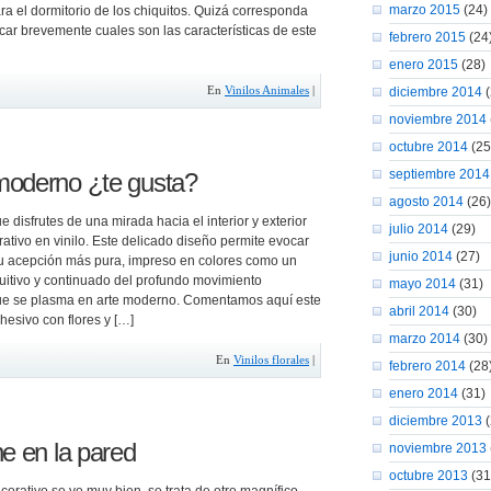
marzo 2015
(24)
a el dormitorio de los chiquitos. Quizá corresponda
car brevemente cuales son las características de este
febrero 2015
(24
enero 2015
(28)
En
Vinilos Animales
|
diciembre 2014
(
noviembre 2014
octubre 2014
(25
septiembre 2014
moderno ¿te gusta?
agosto 2014
(26)
disfrutes de una mirada hacia el interior y exterior
julio 2014
(29)
rativo en vinilo. Este delicado diseño permite evocar
junio 2014
(27)
su acepción más pura, impreso en colores como un
uitivo y continuado del profundo movimiento
mayo 2014
(31)
e se plasma en arte moderno. Comentamos aquí este
abril 2014
(30)
hesivo con flores y […]
marzo 2014
(30)
En
Vinilos florales
|
febrero 2014
(28
enero 2014
(31)
diciembre 2013
(
ne en la pared
noviembre 2013
octubre 2013
(31