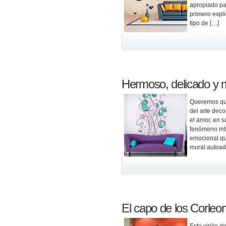
apropiado par
primero expli
tipo de […]
Hermoso, delicado y 
Queremos que 
del arte deco
el amor, en 
fenómeno int
emocional qu
mural autoad
El capo de los Corleo