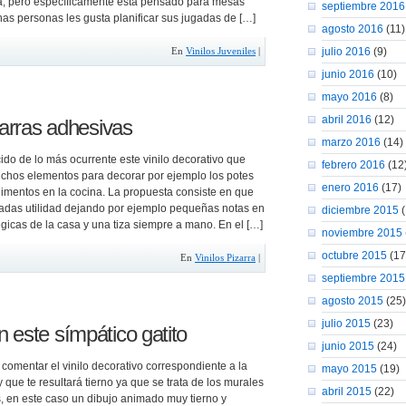
isa, pero específicamente está pensado para mesas
septiembre 2016
as personas les gusta planificar sus jugadas de […]
agosto 2016
(11)
julio 2016
(9)
En
Vinilos Juveniles
|
junio 2016
(10)
mayo 2016
(8)
abril 2016
(12)
zarras adhesivas
marzo 2016
(14)
do de lo más ocurrente este vinilo decorativo que
febrero 2016
(12
chos elementos para decorar por ejemplo los potes
enero 2016
(17)
limentos en la cocina. La propuesta consiste en que
adas utilidad dejando por ejemplo pequeñas notas en
diciembre 2015
(
gicas de la casa y una tiza siempre a mano. En el […]
noviembre 2015
octubre 2015
(17
En
Vinilos Pizarra
|
septiembre 2015
agosto 2015
(25)
julio 2015
(23)
 este símpático gatito
junio 2015
(24)
comentar el vinilo decorativo correspondiente a la
mayo 2015
(19)
y que te resultará tierno ya que se trata de los murales
abril 2015
(22)
, en este caso un dibujo animado muy tierno y