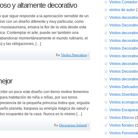
Vinilos Comedor
moso y altamente decorativo
vinilos de autor
(
o que sigue responde a la apreciación sensible de un
Vinilos decorativo
tivo con un diseño diferente y muy particular, como
Vinilos Decorat
 rousseauniana, emana la flor de la vida desde esta
ca. Contemplar el arte, puede ser también una
Vinilos decorativ
abandonar momentáneamente el mundo rutinario, el
Vinilos decorati
oj y las obligaciones, […]
Vinilos Decorati
En
Vinilos Naturaleza
|
Vinilos decorativ
Vinilos decorati
Vinilos Decorati
mejor
Vinilos decorativ
Vinilos Delicado
ribir un poco este diseño con tierno motivo femenino
Vinilos Divertido
al para habitación de niña o niñas, por sus tonos
Vinilos ecologic
 presencia de la pequeña princesa Indira que, erguida
ueño planeta, traspasa su energía mágica de salud y
Vinilos Escapara
e los ocupantes de la casa. Nunca es lo mismo […]
Vinilos Etnicos
(3
Vinilos florales
(1
En
Decoracion Infantil
|
Vinilos Funciona