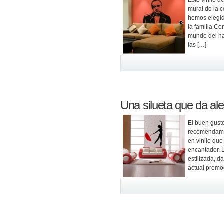
Este vinilo d
mural de la c
hemos elegido
la familia Co
mundo del ha
las […]
Una silueta que da ale
El buen gusto
recomendamos
en vinilo que
encantador. 
estilizada, d
actual promo