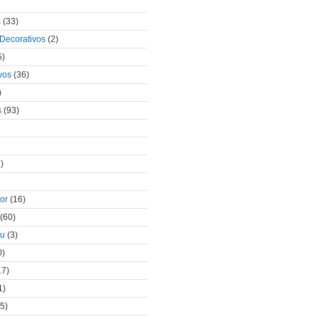
s
(33)
 Decorativos
(2)
5)
vos
(36)
)
s
(93)
)
lor
(16)
(60)
au
(3)
0)
17)
1)
5)