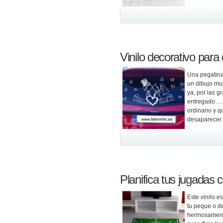
Vinilo decorativo para
Una pegatina
un dibujo mu
ya, por las g
entregado…. 
ordinario y q
desaparecer l
Planifica tus jugadas c
Este vinilo e
tu peque o de
hermosamente