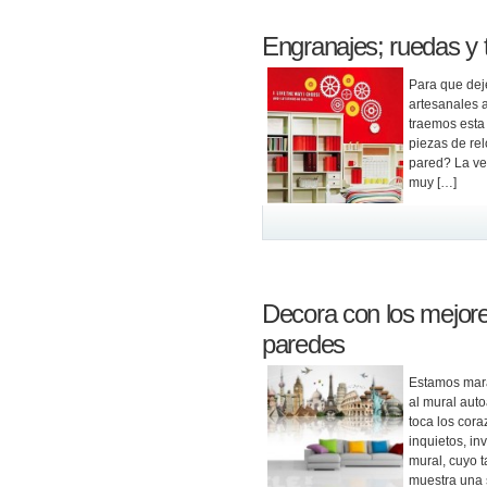
Engranajes; ruedas y t
Para que dejé
artesanales 
traemos esta
piezas de rel
pared? La ve
muy […]
Decora con los mejo
paredes
Estamos mara
al mural auto
toca los cora
inquietos, in
mural, cuyo 
muestra una 