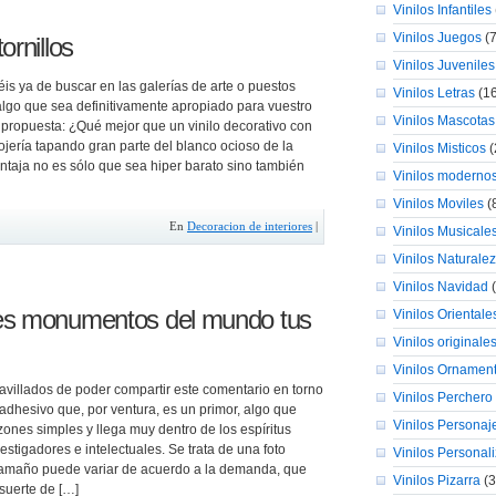
Vinilos Infantiles
Vinilos Juegos
(7
ornillos
Vinilos Juveniles
is ya de buscar en las galerías de arte o puestos
Vinilos Letras
(16
algo que sea definitivamente apropiado para vuestro
Vinilos Mascotas
 propuesta: ¿Qué mejor que un vinilo decorativo con
ojería tapando gran parte del blanco ocioso de la
Vinilos Misticos
(
ntaja no es sólo que sea hiper barato sino también
Vinilos moderno
Vinilos Moviles
(
En
Decoracion de interiores
|
Vinilos Musicale
Vinilos Naturale
Vinilos Navidad
(
res monumentos del mundo tus
Vinilos Orientale
Vinilos originale
Vinilos Ornamen
villados de poder compartir este comentario en torno
Vinilos Perchero
adhesivo que, por ventura, es un primor, algo que
Vinilos Personaj
zones simples y llega muy dentro de los espíritus
vestigadores e intelectuales. Se trata de una foto
Vinilos Personal
tamaño puede variar de acuerdo a la demanda, que
Vinilos Pizarra
(3
suerte de […]