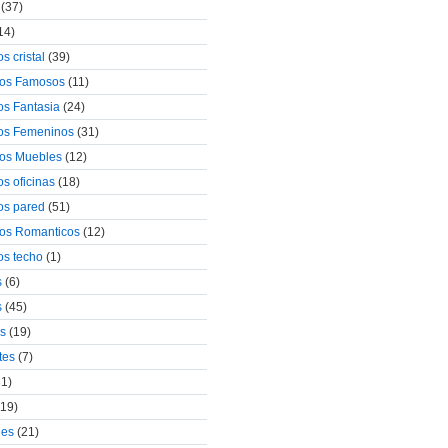
(37)
14)
s cristal
(39)
ivos Famosos
(11)
os Fantasia
(24)
vos Femeninos
(31)
vos Muebles
(12)
os oficinas
(18)
vos pared
(51)
vos Romanticos
(12)
os techo
(1)
s
(6)
s
(45)
os
(19)
tes
(7)
1)
19)
les
(21)