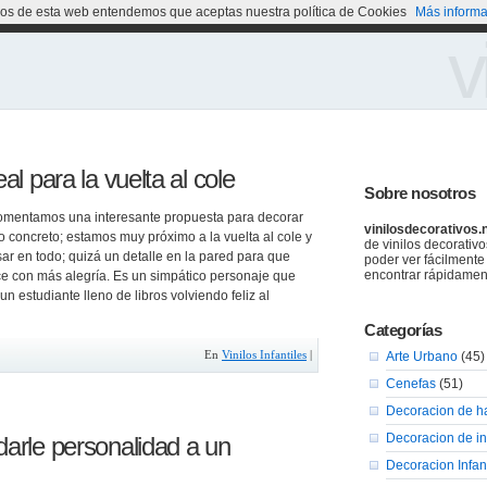
cios de esta web entendemos que aceptas nuestra política de Cookies
Más informa
v
al para la vuelta al cole
Sobre nosotros
comentamos una interesante propuesta para decorar
vinilosdecorativos.
 concreto; estamos muy próximo a la vuelta al cole y
de vinilos decorativ
ar en todo; quizá un detalle en la pared para que
poder ver fácilmente
encontrar rápidamen
e con más alegría. Es un simpático personaje que
un estudiante lleno de libros volviendo feliz al
Categorías
En
Vinilos Infantiles
|
Arte Urbano
(45)
Cenefas
(51)
Decoracion de h
Decoracion de in
darle personalidad a un
Decoracion Infant