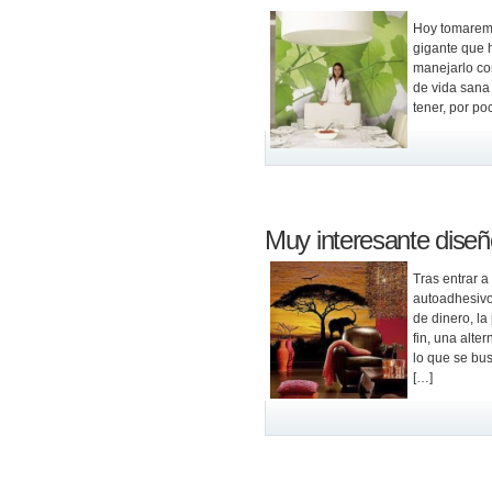
Hoy tomaremo
gigante que 
manejarlo co
de vida sana
tener, por po
Muy interesante diseño
Tras entrar a
autoadhesivo
de dinero, la
fin, una alte
lo que se bus
[…]