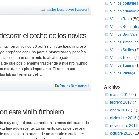
Vinilos portatiles
En
Vinilos Decorativos Famosos
|
Vinilos primaver
Vinilos Retro
(50
Vinilos Romanti
 decorar el coche de los novios
Vinilos San Valen
Vinilos simbolico
 muy romántica de 50 por 33 cm que tiene impreso
Vinilos Sutiles
(2
y a propósito con una pareja hipnotizada y poseída
racias del enamoramiento total, abnegado,
Vinilos Textos
(1
algo que posiblemente trasciende a nuestro mundo
Vinilos Tuning
(1
ue nos da una pista importante: El amor hace
Vinilos Vintage
(
as falsas fronteras del […]
En
Vinilos Romanticos
|
Archivo
marzo 2017
(2)
febrero 2017
(7)
on este vinilo futbolero
enero 2017
(11)
diciembre 2016
(
stá muy original para adherir en la mesa del cuarto de
noviembre 2016
 tu hijo adolescente. Es un vinilo capaz de decorar
octubre 2016
(10
 una mesa o la puerta de un armario o cualquier