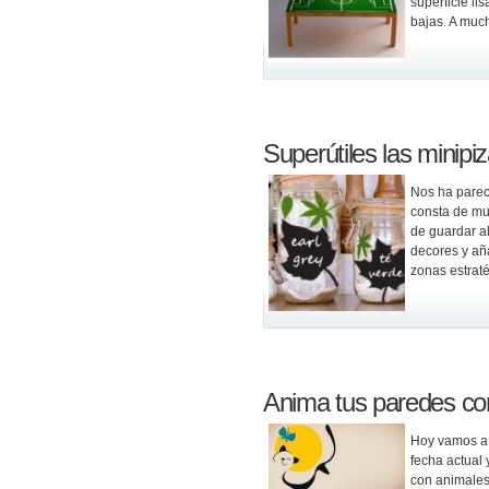
superficie l
bajas. A much
Superútiles las minipi
Nos ha pareci
consta de mu
de guardar a
decores y añ
zonas estraté
Anima tus paredes con
Hoy vamos a 
fecha actual 
con animales