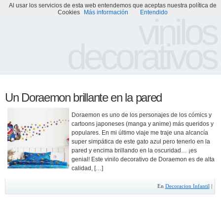
Al usar los servicios de esta web entendemos que aceptas nuestra política de
Portada
Acerca de
Galería de Vinilos Decorativos
Cookies
Más información
Entendido
vinilos
decorativos
Un Doraemon brillante en la pared
Doraemon es uno de los personajes de los cómics y
cartoons japoneses (manga y anime) más queridos y
populares. En mi último viaje me traje una alcancía
super simpática de este gato azul pero tenerlo en la
pared y encima brillando en la oscuridad… ¡es
genial! Este vinilo decorativo de Doraemon es de alta
calidad, […]
En
Decoracion Infantil
|