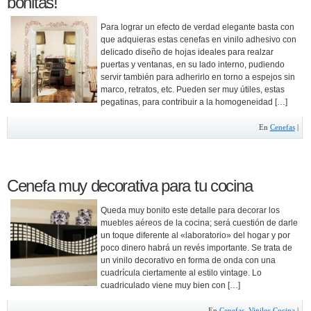
bonitas!
Para lograr un efecto de verdad elegante basta con
que adquieras estas cenefas en vinilo adhesivo con
delicado diseño de hojas ideales para realzar
puertas y ventanas, en su lado interno, pudiendo
servir también para adherirlo en torno a espejos sin
marco, retratos, etc. Pueden ser muy útiles, estas
pegatinas, para contribuir a la homogeneidad […]
En
Cenefas
|
Cenefa muy decorativa para tu cocina
Queda muy bonito este detalle para decorar los
muebles aéreos de la cocina; será cuestión de darle
un toque diferente al «laboratorio» del hogar y por
poco dinero habrá un revés importante. Se trata de
un vinilo decorativo en forma de onda con una
cuadrícula ciertamente al estilo vintage. Lo
cuadriculado viene muy bien con […]
En
Cenefas
,
Vinilos Cocina
|