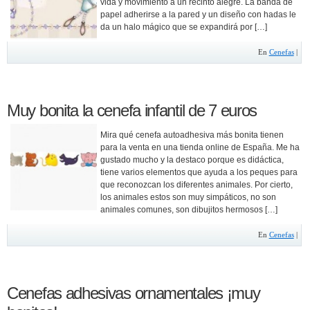
vida y movimiento a un recinto alegre. La banda de
papel adherirse a la pared y un diseño con hadas le
da un halo mágico que se expandirá por […]
En
Cenefas
|
Muy bonita la cenefa infantil de 7 euros
Mira qué cenefa autoadhesiva más bonita tienen
para la venta en una tienda online de España. Me ha
gustado mucho y la destaco porque es didáctica,
tiene varios elementos que ayuda a los peques para
que reconozcan los diferentes animales. Por cierto,
los animales estos son muy simpáticos, no son
animales comunes, son dibujitos hermosos […]
En
Cenefas
|
Cenefas adhesivas ornamentales ¡muy