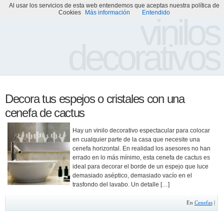
Al usar los servicios de esta web entendemos que aceptas nuestra política de
Portada
Acerca de
Galería de Vinilos Decorativos
Cookies
Más información
Entendido
vinilos
decorativos
Decora tus espejos o cristales con una
cenefa de cactus
Hay un vinilo decorativo espectacular para colocar
en cualquier parte de la casa que necesite una
cenefa horizontal. En realidad los asesores no han
errado en lo más mínimo, esta cenefa de cactus es
ideal para decorar el borde de un espejo que luce
demasiado aséptico, demasiado vacío en el
trasfondo del lavabo. Un detalle […]
En
Cenefas
|