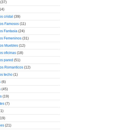
(37)
14)
s cristal
(39)
ivos Famosos
(11)
os Fantasia
(24)
vos Femeninos
(31)
vos Muebles
(12)
os oficinas
(18)
vos pared
(51)
vos Romanticos
(12)
os techo
(1)
s
(6)
s
(45)
os
(19)
tes
(7)
1)
19)
les
(21)