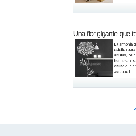
Una flor gigante que 
La armonía d
estética para
artistas, lo
hermosear su
online que a
agregue […]
P