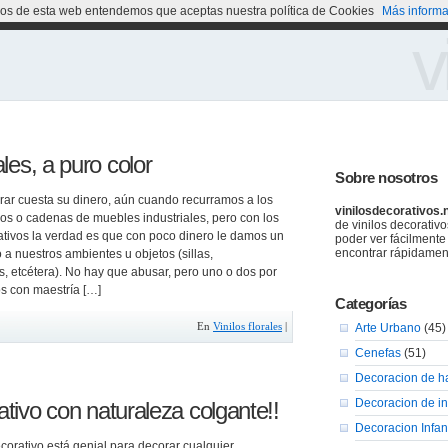
cios de esta web entendemos que aceptas nuestra política de Cookies
Más informa
v
ales, a puro color
Sobre nosotros
rar cuesta su dinero, aún cuando recurramos a los
vinilosdecorativos.
s o cadenas de muebles industriales, pero con los
de vinilos decorativ
rativos la verdad es que con poco dinero le damos un
poder ver fácilmente
encontrar rápidamen
a nuestros ambientes u objetos (sillas,
s, etcétera). No hay que abusar, pero uno o dos por
s con maestría […]
Categorías
En
Vinilos florales
|
Arte Urbano
(45)
Cenefas
(51)
Decoracion de h
Decoracion de in
ativo con naturaleza colgante!!
Decoracion Infant
ecorativo está genial para decorar cualquier