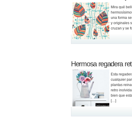
Mira qué bell
hermosísimos
una forma se
y originales
cruzan y se f
Hermosa regadera ret
Esta regader
cualquier par
plantas reina
retro inolvi
bien que est
[…]