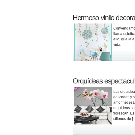
Hermoso vinilo decorat
Convengamos 
llama estétic
ello, que le 
vida.
Orquídeas espectacula
Las orquídea
delicadas y 
amor necesari
orquídeas son
florezcan. Es
sillones de [