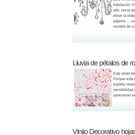
habitación. 
alto, cerca d
eleve la vist
pájaros…. ¡c
montón de co
Lluvia de pétalos de r
Este vinilo d
Porque esta 
espíritu romá
sensibilidad 
parecieran e
Vinilo Decorativo hoja