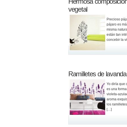
Hermosa composición 
vegetal
Precioso pája
pájaro es má
misma natural
están tan in
concebir la v
Ramilletes de lavanda
Yo diría que 
es una forma
violeta-azula
aroma exquis
los ramillete
[…]