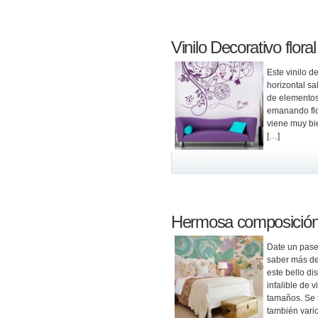
Vinilo Decorativo flora
Este vinilo d
horizontal s
de elementos
emanando flor
viene muy bie
[…]
Hermosa composición f
Date un pase
saber más de 
este bello d
infalible de 
tamaños. Se 
también vari