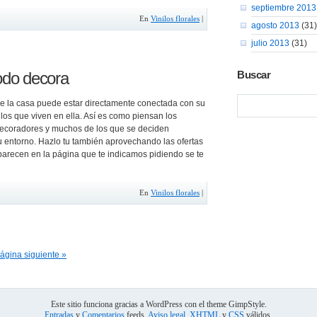
septiembre 2013
En
Vinilos florales
|
agosto 2013
(31)
julio 2013
(31)
todo decora
Buscar
e la casa puede estar directamente conectada con su
 los que viven en ella. Así es como piensan los
s decoradores y muchos de los que se deciden
 entorno. Hazlo tu también aprovechando las ofertas
parecen en la página que te indicamos pidiendo se te
En
Vinilos florales
|
ágina siguiente »
Este sitio funciona gracias a WordPress con el theme GimpStyle.
Entradas
y
Comentarios
feeds.
Aviso legal
.
XHTML
y
CSS
válidos.