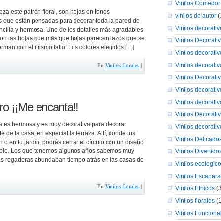
Vinilos Comedor
eza este patrón floral, son hojas en tonos
vinilos de autor
(
 que están pensadas para decorar toda la pared de
Vinilos decorativo
ncilla y hermosa. Uno de los detalles más agradables
 son las hojas que más que hojas parecen lazos que se
Vinilos Decorat
orman con el mismo tallo. Los colores elegidos […]
Vinilos decorativ
Vinilos decorati
En
Vinilos florales
|
Vinilos Decorati
Vinilos decorativ
Vinilos decorati
ro ¡¡Me encanta!!
Vinilos Decorati
a es hermosa y es muy decorativa para decorar
Vinilos decorativ
te de la casa, en especial la terraza. Allí, donde tus
Vinilos Delicado
n o en tu jardín, podrás cerrar el círculo con un diseño
dable. Los que tenemos algunos años sabemos muy
Vinilos Divertido
as regaderas abundaban tiempo atrás en las casas de
Vinilos ecologic
Vinilos Escapara
En
Vinilos florales
|
Vinilos Etnicos
(3
Vinilos florales
(1
Vinilos Funciona