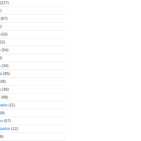
(227)
)
(67)
)
(10)
22)
s
(54)
8)
s
(34)
za
(85)
39)
s
(36)
s
(88)
tales
(11)
(9)
es
(57)
izados
(12)
8)