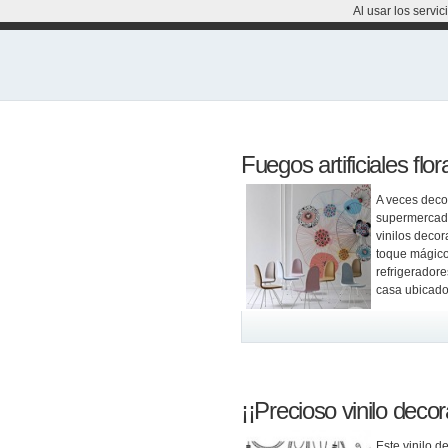
Al usar los servi
Fuegos artificiales flor
A veces deco
supermercado
vinilos deco
toque mágico 
refrigeradore
casa ubicado
¡¡Precioso vinilo decor
Este vinilo d