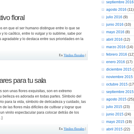
septiembre 2016
agosto 2016
(11)
ivo floral
julio 2016
(9)
junio 2016
(10)
en que el ser humano distingue entre lo que se
mayo 2016
(8)
o y lo caótico, entre lo vulgar y lo sublime, sabe por
es agradable y lo destaca entre sus prioridades en la
abril 2016
(12)
marzo 2016
(14)
febrero 2016
(12
En
Vinilos florales
|
enero 2016
(17)
diciembre 2015
(
noviembre 2015
res para tu sala
octubre 2015
(17
s son unas flores exquisitas, son en extremo
septiembre 2015
su belleza es adorada en todas partes. Símbolo del
agosto 2015
(25)
o para la vida, símbolo de delicadeza y cuidado, las
julio 2015
(23)
 de las flores más difíciles de cultivar y lograr que
 un vinilo espectacular para colocar detrás de los
junio 2015
(24)
…]
mayo 2015
(19)
En
Vinilos florales
|
abril 2015
(22)