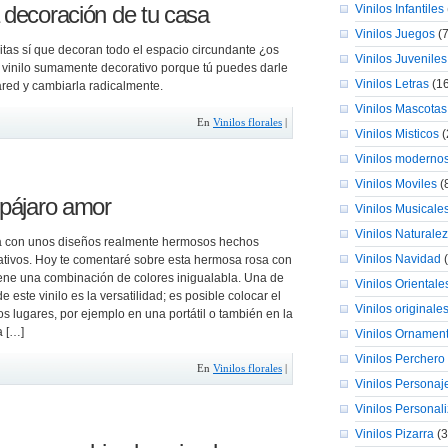
a decoración de tu casa
Vinilos Infantiles
Vinilos Juegos
(7
itas sí que decoran todo el espacio circundante ¿os
Vinilos Juveniles
 vinilo sumamente decorativo porque tú puedes darle
Vinilos Letras
(16
ared y cambiarla radicalmente.
Vinilos Mascotas
En
Vinilos florales
|
Vinilos Misticos
(
Vinilos moderno
Vinilos Moviles
(
 pájaro amor
Vinilos Musicale
Vinilos Naturale
a con unos diseños realmente hermosos hechos
Vinilos Navidad
(
rativos. Hoy te comentaré sobre esta hermosa rosa con
iene una combinación de colores inigualabla. Una de
Vinilos Orientale
e este vinilo es la versatilidad; es posible colocar el
Vinilos originale
ios lugares, por ejemplo en una portátil o también en la
 […]
Vinilos Ornamen
Vinilos Perchero
En
Vinilos florales
|
Vinilos Personaj
Vinilos Personal
Vinilos Pizarra
(3