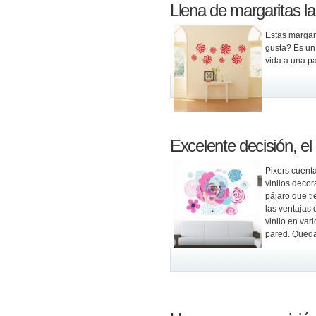
Llena de margaritas l
Estas margar
gusta? Es un
vida a una p
Excelente decisión, el
Pixers cuent
vinilos deco
pájaro que t
las ventajas d
vinilo en var
pared. Queda