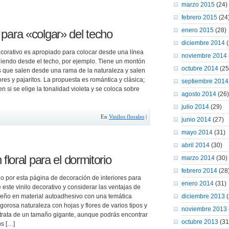
marzo 2015
(24)
febrero 2015
(24
enero 2015
(28)
l para «colgar» del techo
diciembre 2014
(
ecorativo es apropiado para colocar desde una línea
noviembre 2014
aliendo desde el techo, por ejemplo. Tiene un montón
octubre 2014
(25
 que salen desde una rama de la naturaleza y salen
es y pajaritos. La propuesta es romántica y clásica;
septiembre 2014
n si se elige la tonalidad violeta y se coloca sobre
agosto 2014
(26)
julio 2014
(29)
En
Vinilos florales
|
junio 2014
(27)
mayo 2014
(31)
abril 2014
(30)
loral para el dormitorio
marzo 2014
(30)
febrero 2014
(28
o por esta página de decoración de interiores para
enero 2014
(31)
este vinilo decorativo y considerar las ventajas de
iseño en material autoadhesivo con una temática
diciembre 2013
(
vigorosa naturaleza con hojas y flores de varios tipos y
noviembre 2013
trata de un tamaño gigante, aunque podrás encontrar
octubre 2013
(31
os […]