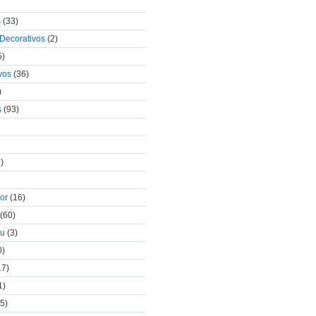
s
(33)
 Decorativos
(2)
5)
vos
(36)
)
s
(93)
)
lor
(16)
(60)
au
(3)
0)
17)
1)
5)