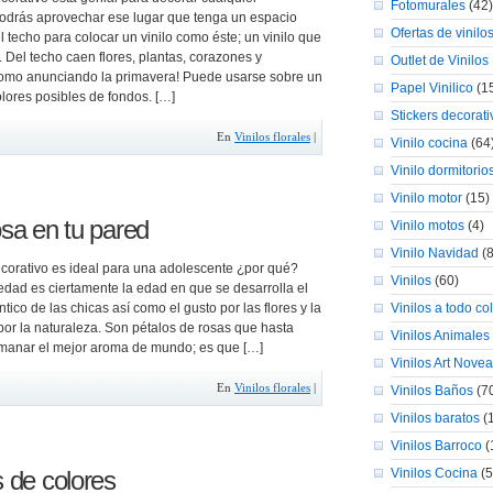
Fotomurales
(42)
Podrás aprovechar ese lugar que tenga un espacio
Ofertas de vinilo
el techo para colocar un vinilo como éste; un vinilo que
a. Del techo caen flores, plantas, corazones y
Outlet de Vinilos
omo anunciando la primavera! Puede usarse sobre un
Papel Vinilico
(1
lores posibles de fondos. […]
Stickers decorati
En
Vinilos florales
|
Vinilo cocina
(64
Vinilo dormitorio
Vinilo motor
(15)
osa en tu pared
Vinilo motos
(4)
Vinilo Navidad
(8
ecorativo es ideal para una adolescente ¿por qué?
Vinilos
(60)
edad es ciertamente la edad en que se desarrolla el
ntico de las chicas así como el gusto por las flores y la
Vinilos a todo co
por la naturaleza. Son pétalos de rosas que hasta
Vinilos Animales
manar el mejor aroma de mundo; es que […]
Vinilos Art Nove
En
Vinilos florales
|
Vinilos Baños
(7
Vinilos baratos
(
Vinilos Barroco
(
s de colores
Vinilos Cocina
(5