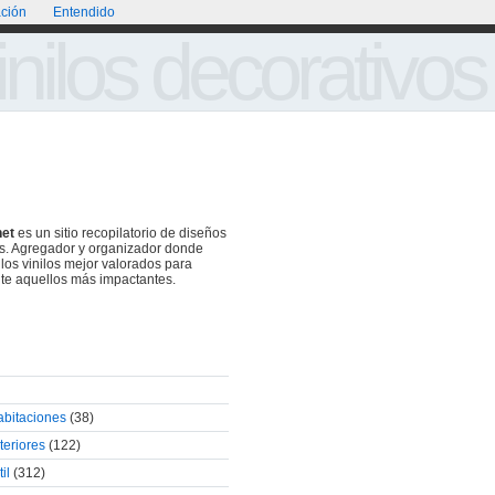
ción
Entendido
Portada
Acerca de
Galería de Vinilos Decorativos
inilos decorativos
net
es un sitio recopilatorio de diseños
os. Agregador y organizador donde
 los vinilos mejor valorados para
te aquellos más impactantes.
abitaciones
(38)
teriores
(122)
il
(312)