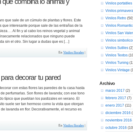
que combina lo animal y
Vinilos portatiles
Vinilos primaver
Vinilos Retro
(50
ro que sale de un cúmulo de plantas y flores. Este
s que interesante porque sale de las entrañas de la
Vinilos Romanti
eza…. Al fin y al cabo los reinos vegetal y animal
Vinilos San Valen
trínsecamente relacionados que ninguno puede
Vinilos simbolico
ida sin el otro. Sin lugar a dudas que es […]
Vinilos Sutiles
(2
En
Vinilos florales
|
Vinilos Textos
(1
Vinilos Tuning
(1
Vinilos Vintage
(
 para decorar tu pared
Archivo
decorar con estas flores las paredes de tu casa hasta
marzo 2017
(2)
 de perfumarlas. Son flores de lavanda; con ese tono
febrero 2017
(7)
do típico que pueblan los pastizales en verano. El
ito suele ser tan hermoso como la vista que otorgan
enero 2017
(11)
s de lavanda en flor. Decorativamente, el recurso es
diciembre 2016
(
noviembre 2016
En
Vinilos florales
|
octubre 2016
(10