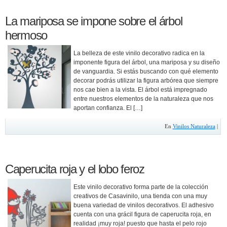
La mariposa se impone sobre el árbol
hermoso
La belleza de este vinilo decorativo radica en la
imponente figura del árbol, una mariposa y su diseño
de vanguardia. Si estás buscando con qué elemento
decorar podrás utilizar la figura arbórea que siempre
nos cae bien a la vista. El árbol está impregnado
entre nuestros elementos de la naturaleza que nos
aportan confianza. El […]
En
Vinilos Naturaleza
|
Caperucita roja y el lobo feroz
Este vinilo decorativo forma parte de la colección
creativos de Casavinilo, una tienda con una muy
buena variedad de vinilos decorativos. El adhesivo
cuenta con una grácil figura de caperucita roja, en
realidad ¡muy roja! puesto que hasta el pelo rojo