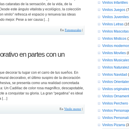
Vinilos Infantiles
las cataratas de la sensación, de la vida, de la
Desde este ángulo vitalista y ecológico, la colección
Vinilos Juegos
(7
en vinilo” refresca el espacio y renueva las ideas
Vinilos Juveniles
do mejor. Pese a ser causa […]
Vinilos Letras
(16
En
Fotomurales
|
Vinilos Mascotas
Vinilos Misticos
(
Vinilos moderno
orativo en partes con un
Vinilos Moviles
(
Vinilos Musicale
Vinilos Naturale
ue decorar tu lugar con el carro de tus sueños. En
Vinilos Navidad
(
 mural decorativo, el último suspiro de la decoración
Vinilos Orientale
hesiva, se presenta como una realidad concretada
na: Un Cadillac de color rosa magnífico, descapotable,
Vinilos originale
te a conquistar su gloria. La gran “pegatina” es ideal
Vinilos Ornamen
a […]
Vinilos Perchero
En
Vinilo motor
|
Vinilos Personaj
Vinilos Personal
Vinilos Pizarra
(3