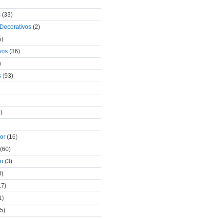
s
(33)
 Decorativos
(2)
5)
vos
(36)
)
s
(93)
)
lor
(16)
(60)
au
(3)
0)
17)
1)
5)