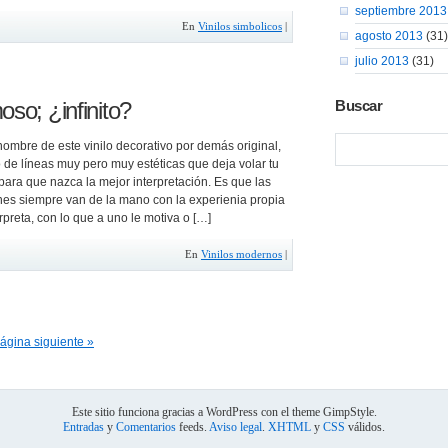
septiembre 2013
En
Vinilos simbolicos
|
agosto 2013
(31)
julio 2013
(31)
oso; ¿infinito?
Buscar
l nombre de este vinilo decorativo por demás original,
 de líneas muy pero muy estéticas que deja volar tu
ara que nazca la mejor interpretación. Es que las
ones siempre van de la mano con la experienia propia
rpreta, con lo que a uno le motiva o […]
En
Vinilos modernos
|
ágina siguiente »
Este sitio funciona gracias a WordPress con el theme GimpStyle.
Entradas
y
Comentarios
feeds.
Aviso legal
.
XHTML
y
CSS
válidos.