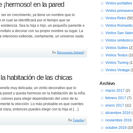
 ¡hermoso! en la pared
Vinilos portatiles
Vinilos primaver
ser en crecimiento, ya tiene un nombre que lo
Vinilos Retro
(50
 el cual se identificará por el tiempo que se
existencia. Sea tu hija o hijo, un pequeño pariente o
Vinilos Romanti
invítalo a decorar con su propio nombre su lugar. La
Vinilos San Valen
 interiores extiende, ciertamente, un universo vasto
Vinilos simbolico
Vinilos Sutiles
(2
En
Decoracion Infantil
|
Vinilos Textos
(1
Vinilos Tuning
(1
Vinilos Vintage
(
a habitación de las chicas
Archivo
enefa muy delicada; un vinilo decorativo que lo
marzo 2017
(2)
la pared y queda hermoso en la habitación de la niña.
febrero 2017
(7)
 colores para elegir dependiendo del color de tu
mente tu elección. Lo más probable es que cuentes
enero 2017
(11)
 clara; entonces puedes elegir con tu hija el […]
diciembre 2016
(
noviembre 2016
En
Cenefas
|
octubre 2016
(10