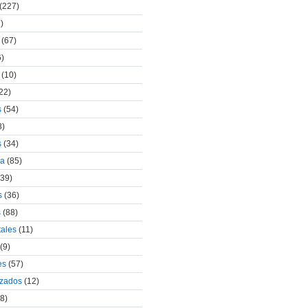
(227)
)
(67)
)
(10)
22)
s
(54)
8)
s
(34)
za
(85)
39)
s
(36)
s
(88)
tales
(11)
(9)
es
(57)
izados
(12)
8)