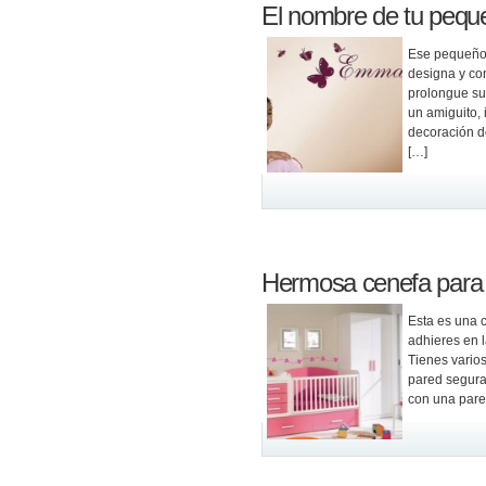
El nombre de tu peque
Ese pequeño 
designa y con
prolongue su 
un amiguito, 
decoración de
[…]
Hermosa cenefa para l
Esta es una c
adhieres en 
Tienes varios
pared segura
con una pared