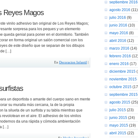
septiembre 2016
agosto 2016
(11)
les Reyes Magos
julio 2016
(9)
ste vinilo adhesivo tan original de Los Reyes Magos;
junio 2016
(10)
resante sorpresa para los peques y un elemento
mayo 2016
(8)
ue queda genial para poner en el dormitorio. También
corar en forma original un salón comercial con los
abril 2016
(12)
eyes de este diseño que se separan de los dibujos
marzo 2016
(14)
 de […]
febrero 2016
(12
En
Decoracion Infantil
|
enero 2016
(17)
diciembre 2015
(
noviembre 2015
surfistas
octubre 2015
(17
septiembre 2015
ara un deportista o amante del cuerpo sano en mente
agosto 2015
(25)
orar su muralla más cercana, la de la propia
julio 2015
(23)
on la silueta de un surfista y su tabla mientras que
 revolotean en el aire. El adhesivo de los vinilos
junio 2015
(24)
modernos da una rápida y cómoda ambientación
mayo 2015
(19)
a […]
abril 2015
(22)