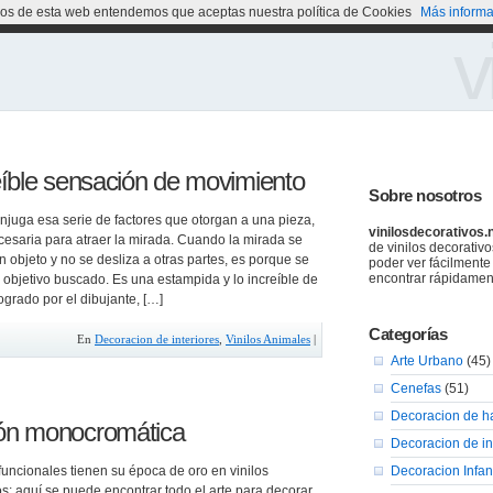
cios de esta web entendemos que aceptas nuestra política de Cookies
Más informa
v
eíble sensación de movimiento
Sobre nosotros
onjuga esa serie de factores que otorgan a una pieza,
vinilosdecorativos.
cesaria para atraer la mirada. Cuando la mirada se
de vinilos decorativ
 objeto y no se desliza a otras partes, es porque se
poder ver fácilmente
encontrar rápidamen
 objetivo buscado. Es una estampida y lo increíble de
ogrado por el dibujante, […]
Categorías
En
Decoracion de interiores
,
Vinilos Animales
|
Arte Urbano
(45)
Cenefas
(51)
Decoracion de h
ón monocromática
Decoracion de in
funcionales tienen su época de oro en vinilos
Decoracion Infant
s; aquí se puede encontrar todo el arte para decorar