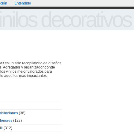
ción
Entendido
Portada
Acerca de
Galería de Vinilos Decorativos
inilos decorativos
net
es un sitio recopilatorio de diseños
os. Agregador y organizador donde
 los vinilos mejor valorados para
te aquellos más impactantes.
abitaciones
(38)
teriores
(122)
il
(312)