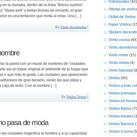
Fotomurales
(42)
 y en la muestra, dentro de la línea “felices sueños”
Ofertas de vinilo
a “Sleep well” y bellas formas de encanto, el gran
terior es una tentación que invita al relax. Una […]
Outlet de Vinilos
Papel Vinilico
(1
En
Vinilo dormitorios
|
Stickers decorati
Vinilo cocina
(64
Vinilo dormitorio
 nombre
Vinilo motor
(15)
Vinilo motos
(4)
ar la pared con un mural de nombres de “ciudades
darle así un toque original al ambiente de tu hogar que
Vinilo Navidad
(8
as o que más te gusta. Las ciudades que aparecerán
Vinilos
(60)
oadhesivos de gran tamaño, serán las que elijas y
a caja de texto. Con el nombre […]
Vinilos a todo co
Vinilos Animales
En
Vinilos Textos
|
Vinilos Art Nove
Vinilos Baños
(7
Vinilos baratos
(
e no pasa de moda
Vinilos Barroco
(
Vinilos Cocina
(5
e las ciudades magnifica al hombre y a su capacidad