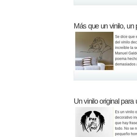
Más que un vinilo, u
Se dice que e
del vinilo de
increíble la 
Manuel Galdó
poema hecho 
demasiados 
Un vinilo original par
Es un vinilo 
decorativo in
que hay frase
todo. No se 
pequeño hom