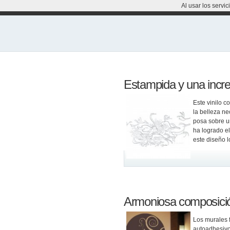
Al usar los servi
Estampida y una incr
Este vinilo c
la belleza ne
posa sobre un
ha logrado el
este diseño l
Armoniosa composici
Los murales 
autoadhesivo