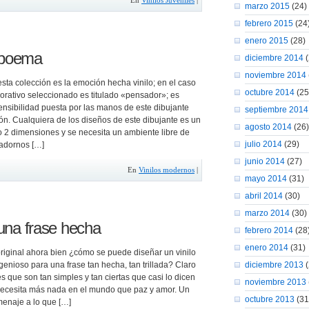
En
Vinilos Juveniles
|
marzo 2015
(24)
febrero 2015
(24
enero 2015
(28)
n poema
diciembre 2014
(
noviembre 2014
sta colección es la emoción hecha vinilo; en el caso
octubre 2014
(25
corativo seleccionado es titulado «pensador»; es
sensibilidad puesta por las manos de este dibujante
septiembre 2014
n. Cualquiera de los diseños de este dibujante es un
agosto 2014
(26)
2 dimensiones y se necesita un ambiente libre de
julio 2014
(29)
adornos […]
junio 2014
(27)
En
Vinilos modernos
|
mayo 2014
(31)
abril 2014
(30)
marzo 2014
(30)
a una frase hecha
febrero 2014
(28
enero 2014
(31)
original ahora bien ¿cómo se puede diseñar un vinilo
genioso para una frase tan hecha, tan trillada? Claro
diciembre 2013
(
s que son tan simples y tan ciertas que casi lo dicen
noviembre 2013
necesita más nada en el mundo que paz y amor. Un
octubre 2013
(31
enaje a lo que […]