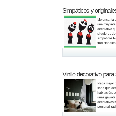
Simpáticos y origina
Me encanta e
una muy inte
decorativo q
si quieres de
simpáticos R
tradicionales
Vinilo decorativo para 
Nada mejor p
sana que dec
habitación, c
unas gaviotas
decorativos 
personalizad