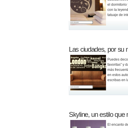
el dormitorio
con la leyend
tatuaje de in
Las ciudades, por su
Puedes decor
favoritas” y 
más frecuent
en estos aut
escribas en l
Skyline, un estilo qu
El encanto d