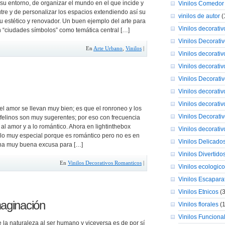
su entorno, de organizar el mundo en el que incide y
Vinilos Comedor
tre y de personalizar los espacios extendiendo así su
vinilos de autor
(
tu estético y renovador. Un buen ejemplo del arte para
Vinilos decorativo
n “ciudades símbolos” como temática central […]
Vinilos Decorat
En
Arte Urbano
,
Vinilos
|
Vinilos decorativ
Vinilos decorati
Vinilos Decorati
Vinilos decorativ
Vinilos decorati
 el amor se llevan muy bien; es que el ronroneo y los
Vinilos Decorati
felinos son muy sugerentes; por eso con frecuencia
 al amor y a lo romántico. Ahora en lightinthebox
Vinilos decorativ
nilo muy especial porque es romántico pero no es en
Vinilos Delicado
na muy buena excusa para […]
Vinilos Divertido
En
Vinilos Decorativos Romanticos
|
Vinilos ecologic
Vinilos Escapara
Vinilos Etnicos
(3
maginación
Vinilos florales
(1
Vinilos Funciona
 la naturaleza al ser humano y viceversa es de por sí