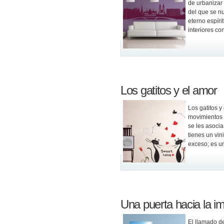
de urbanizar 
del que se nu
eterno espíri
interiores co
Los gatitos y el amor
Los gatitos y
movimientos 
se les asocia
tienes un vi
exceso; es u
Una puerta hacia la i
El llamado de