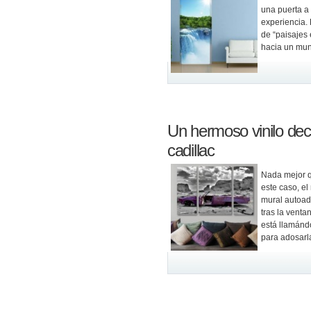
una puerta a 
experiencia. 
de “paisajes 
hacia un mun
Un hermoso vinilo dec
cadillac
Nada mejor q
este caso, el
mural autoad
tras la venta
está llamándo
para adosarl