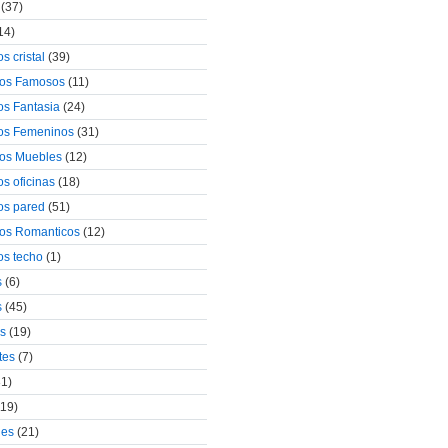
(37)
14)
s cristal
(39)
ivos Famosos
(11)
os Fantasia
(24)
vos Femeninos
(31)
vos Muebles
(12)
os oficinas
(18)
vos pared
(51)
vos Romanticos
(12)
os techo
(1)
s
(6)
s
(45)
os
(19)
tes
(7)
1)
19)
les
(21)