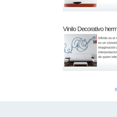
Vinilo Decorativo herm
Infinito es e
es un cúmulo
imaginación p
interpretaci
de quien inte
P