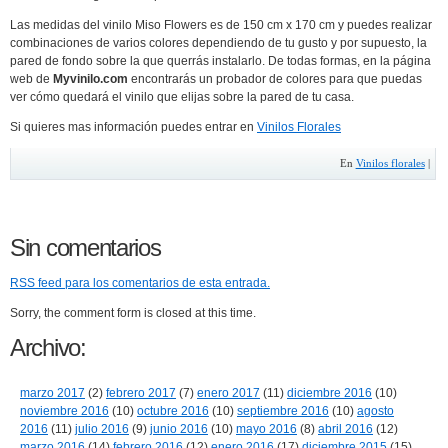
Las medidas del vinilo Miso Flowers es de 150 cm x 170 cm y puedes realizar
combinaciones de varios colores dependiendo de tu gusto y por supuesto, la
pared de fondo sobre la que querrás instalarlo. De todas formas, en la página
web de
Myvinilo.com
encontrarás un probador de colores para que puedas
ver cómo quedará el vinilo que elijas sobre la pared de tu casa.
Si quieres mas información puedes entrar en
Vinilos Florales
En
Vinilos florales
|
Sin comentarios
RSS
feed para los comentarios de esta entrada.
Sorry, the comment form is closed at this time.
Archivo:
marzo 2017
(2)
febrero 2017
(7)
enero 2017
(11)
diciembre 2016
(10)
noviembre 2016
(10)
octubre 2016
(10)
septiembre 2016
(10)
agosto
2016
(11)
julio 2016
(9)
junio 2016
(10)
mayo 2016
(8)
abril 2016
(12)
marzo 2016
(14)
febrero 2016
(12)
enero 2016
(17)
diciembre 2015
(15)