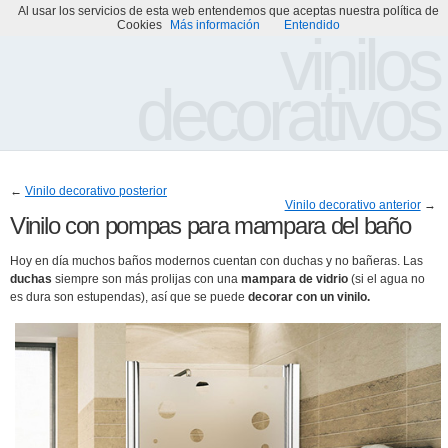
Al usar los servicios de esta web entendemos que aceptas nuestra política de
Portada
Acerca de
Galería de Vinilos Decorativos
Cookies
Más información
Entendido
vinilos
decorativos
←
Vinilo decorativo posterior
Vinilo decorativo anterior
→
Vinilo con pompas para mampara del baño
Hoy en día muchos baños modernos cuentan con duchas y no bañeras. Las
duchas
siempre son más prolijas con una
mampara de vidrio
(si el agua no
es dura son estupendas), así que se puede
decorar con un vinilo.